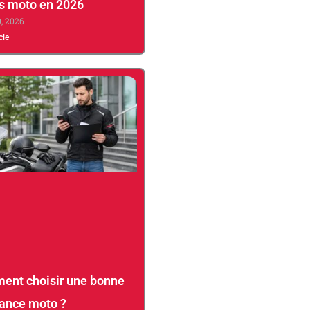
s moto en 2026
0, 2026
icle
nt choisir une bonne
ance moto ?