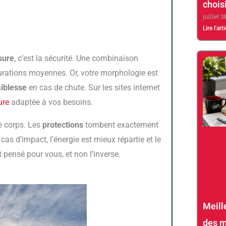
choisi
juillet 1
Lire l'art
sure
, c’est la sécurité. Une combinaison
ations moyennes. Or, votre morphologie est
aiblesse
en cas de chute. Sur les sites internet
ure
adaptée à vos besoins.
e corps. Les
protections
tombent exactement
as d’impact, l’énergie est mieux répartie et le
pensé pour vous, et non l’inverse.
Meill
des m