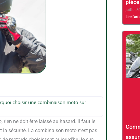
pièce
juillet 3
Lire l'art
pourquoi choisir une combinaison moto sur
ien ne doit être laissé au hasard. Il faut le
Comme
é et la sécurité. La combinaison moto n’est pas
assur
 de motards choisissent aujourd’hui le sur-