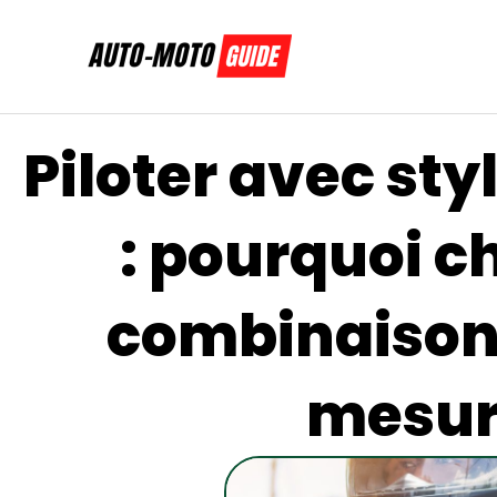
Aller
au
contenu
Piloter avec sty
: pourquoi c
combinaison
mesur