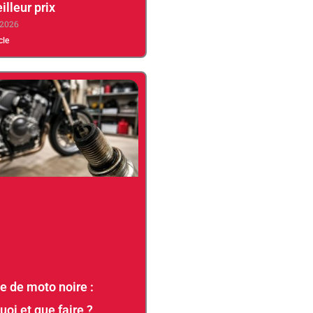
illeur prix
 2026
icle
e de moto noire :
uoi et que faire ?