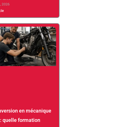
1, 2026
icle
version en mécanique
: quelle formation