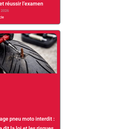
 et réussir l’examen
, 2026
icle
ge pneu moto interdit :
 dit la loi et les risques