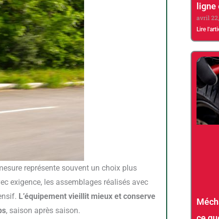
ligne
avril 22
Lire l'art
ec exigence, les assemblages réalisés avec
ensif.
L’équipement vieillit mieux et conserve
Mécha
ps
, saison après saison.
ce que