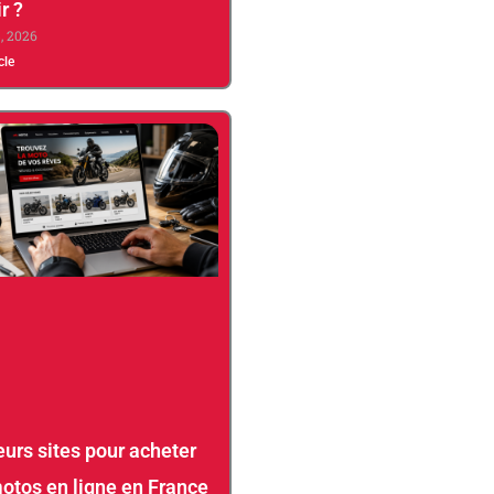
r ?
8, 2026
icle
eurs sites pour acheter
otos en ligne en France