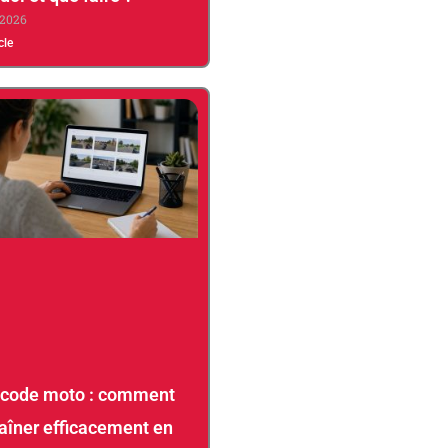
 2026
icle
 code moto : comment
raîner efficacement en