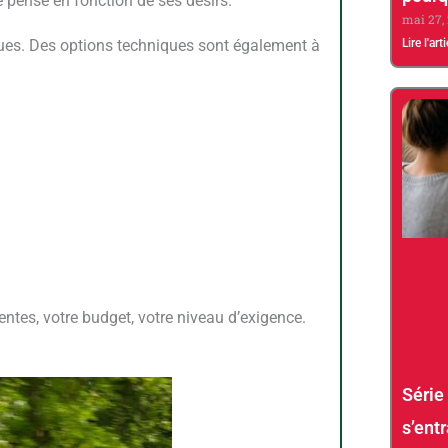
re pensé en fonction de ses désirs.
mai 27,
Lire l'art
ques. Des options techniques sont également à
ntes, votre budget, votre niveau d’exigence.
Série
s’ent