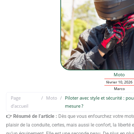
Moto
février 10, 2026
Marco
Page
/
Moto
/
Piloter avec style et sécurité : 
d'accueil
mesure ?
👉 Résumé de l’article :
Dès que vous enfourchez votre moto, r
plaisir de la conduite, certes, mais aussi le confort, la libert
qu’un équipement. Elle est une seconde peau. De plus en plus