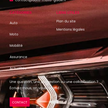
contact@auto-moto-guide.fr
CATÉGORIES
LIENS UTILES
Plan du site
Auto
Mentions légales
Moto
Mobilité
Assurance
Actualités
Une question, une suggestion ou une collaboration ?
Écrivez-nous, on vous répond !
CONTACT