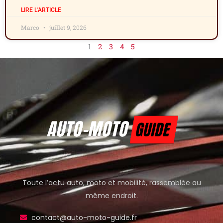
LIRE L'ARTICLE
Marco
juillet 9, 2026
1
2
3
4
5
Toute l’actu auto, moto et mobilité, rassemblée au
même endroit.
contact@auto-moto-guide.fr