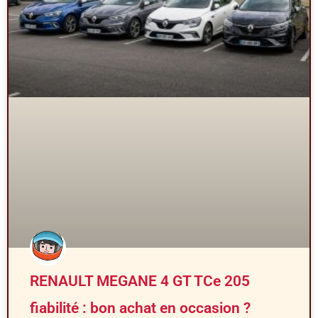
RENAULT MEGANE 4 GT TCe 205
fiabilité : bon achat en occasion ?