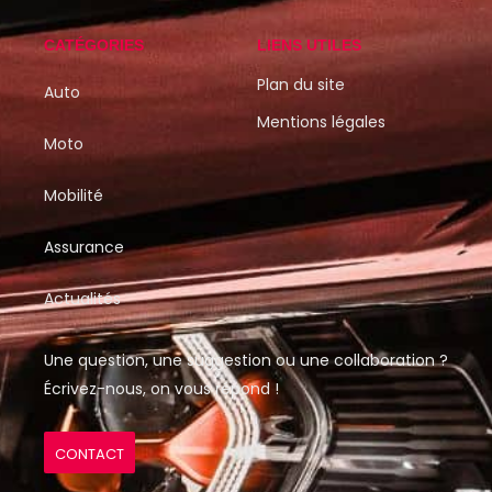
CATÉGORIES
LIENS UTILES
Plan du site
Auto
Mentions légales
Moto
Mobilité
Assurance
Actualités
Une question, une suggestion ou une collaboration ?
Écrivez-nous, on vous répond !
CONTACT