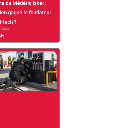
ne de Médéric Isker :
en gagne le fondateur
iftech ?
, 2026
icle