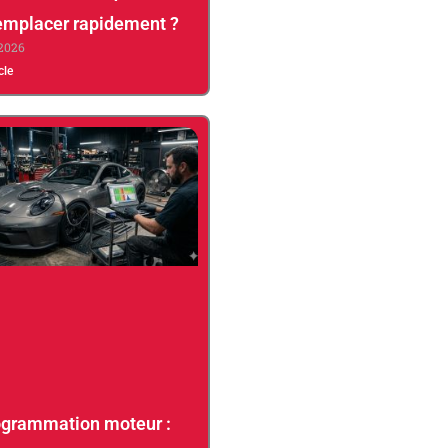
 remplacer rapidement ?
 2026
icle
grammation moteur :