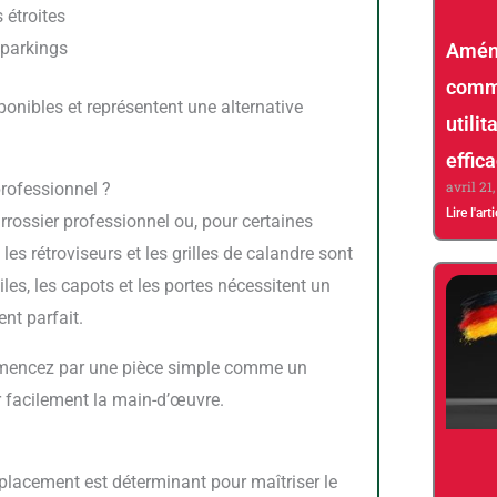
 étroites
 parkings
Amén
comme
utilit
effic
avril 21
professionnel ?
Lire l'art
es rétroviseurs et les grilles de calandre sont
les, les capots et les portes nécessitent un
nt parfait.
mmencez par une pièce simple comme un
r facilement la main-d’œuvre.