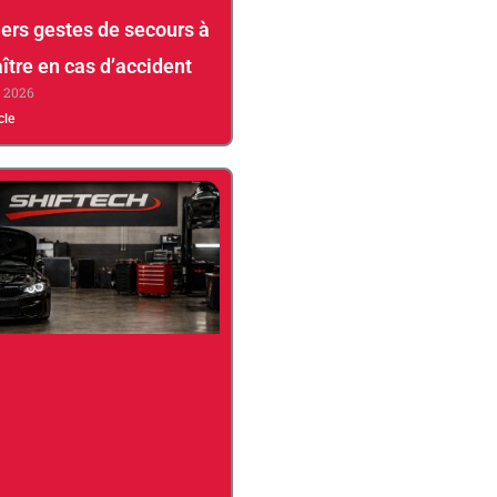
ers gestes de secours à
ître en cas d’accident
, 2026
icle