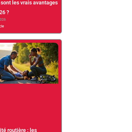
 sont les vrais avantages
26 ?
2026
icle
té routière : les