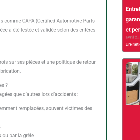
Entret
garan
et pe
ce a été testée et validée selon des critères
avril 21
Lire l'art
brication.
es ?
gées que d’autres lors d’accidents :
quemment remplacées, souvent victimes des
s
ou par la grêle