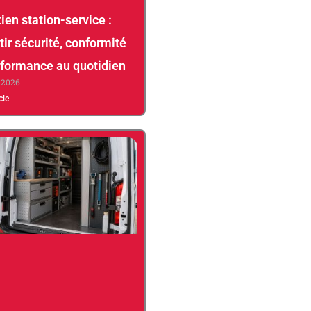
ien station-service :
tir sécurité, conformité
rformance au quotidien
, 2026
icle