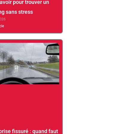
savoir pour trouver un
ng sans stress
2026
icle
brise fissuré : quand faut