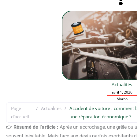
Actualités
avril 1, 2026
Marco
Page
/
Actualités
/
Accident de voiture : comment b
d'accueil
une réparation économique ?
👉 Résumé de l’article :
Après un accrochage, une grêle ou un
souvent inévitable. Mais face aux devis parfois exorbitants 