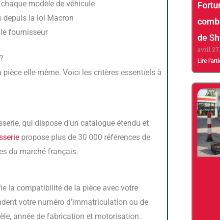
 chaque modèle de véhicule
Fortu
 depuis la loi Macron
combi
le fournisseur
de Sh
avril 27
?
Lire l'art
sserie
propose plus de 30 000 références de
es du marché français.
ndent votre numéro d’immatriculation ou de
le, année de fabrication et motorisation.