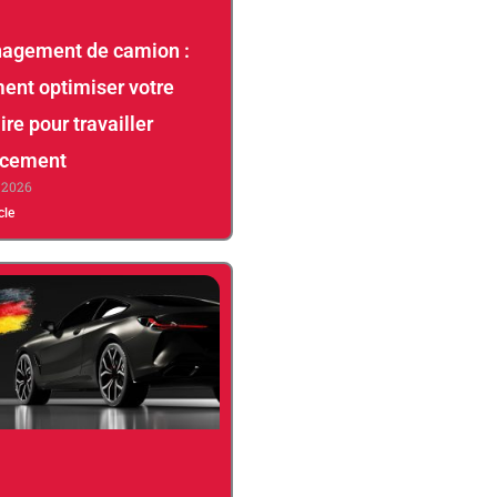
agement de camion :
nt optimiser votre
aire pour travailler
acement
, 2026
icle