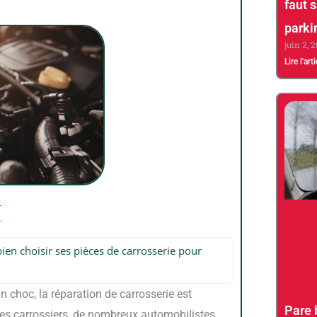
faut 
parki
juin 2, 
Lire l'art
ien choisir ses pièces de carrosserie pour
 choc, la réparation de carrosserie est
Pare 
des carrossiers, de nombreux automobilistes