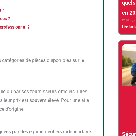
quels
e ?
en 20
cées ?
mai 7, 
 professionnel ?
Lire l'art
s leur prix est souvent élevé. Pour une aile
e d’origine.
quées par des équipementiers indépendants
Sécuri