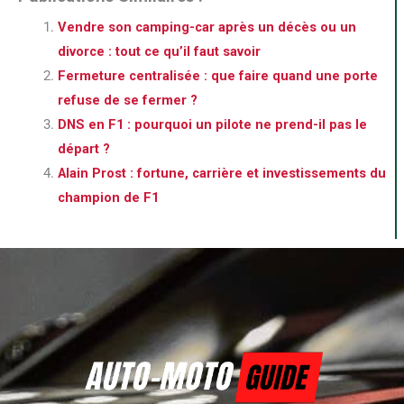
Vendre son camping-car après un décès ou un
divorce : tout ce qu’il faut savoir
Fermeture centralisée : que faire quand une porte
refuse de se fermer ?
DNS en F1 : pourquoi un pilote ne prend-il pas le
départ ?
Alain Prost : fortune, carrière et investissements du
champion de F1