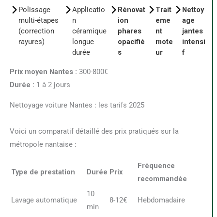
Polissage
Applicatio
Rénovat
Trait
Nettoy
multi-étapes
n
ion
eme
age
(correction
céramique
phares
nt
jantes
rayures)
longue
opacifié
mote
intensi
durée
s
ur
f
Prix moyen Nantes :
300-800€
Durée :
1 à 2 jours
Nettoyage voiture Nantes : les tarifs 2025
Voici un comparatif détaillé des prix pratiqués sur la
métropole nantaise :
Fréquence
Type de prestation
Durée
Prix
recommandée
10
Lavage automatique
8-12€
Hebdomadaire
min