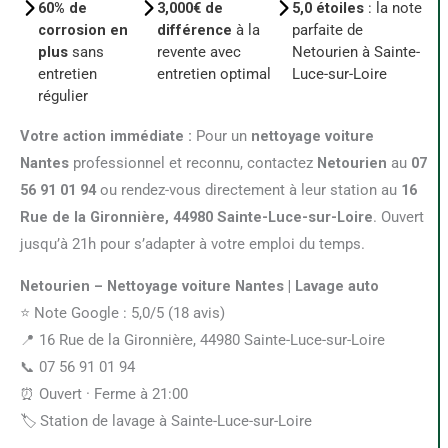
60% de
3,000€ de
5,0 étoiles
: la note
corrosion en
différence
à la
parfaite de
plus
sans
revente avec
Netourien à Sainte-
entretien
entretien optimal
Luce-sur-Loire
régulier
Votre action immédiate :
Pour un
nettoyage voiture
Nantes
professionnel et reconnu, contactez
Netourien
au
07
56 91 01 94
ou rendez-vous directement à leur station au
16
Rue de la Gironnière, 44980 Sainte-Luce-sur-Loire
. Ouvert
jusqu’à 21h pour s’adapter à votre emploi du temps.
Netourien – Nettoyage voiture Nantes | Lavage auto
⭐ Note Google : 5,0/5 (18 avis)
📍 16 Rue de la Gironnière, 44980 Sainte-Luce-sur-Loire
📞 07 56 91 01 94
⏰ Ouvert · Ferme à 21:00
🏷️ Station de lavage à Sainte-Luce-sur-Loire