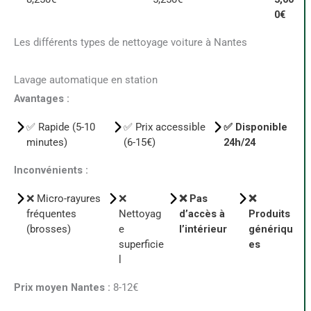
0€
Les différents types de nettoyage voiture à Nantes
Lavage automatique en station
Avantages :
✅ Rapide (5-10
✅ Prix accessible
✅ Disponible
minutes)
(6-15€)
24h/24
Inconvénients :
❌ Micro-rayures
❌
❌ Pas
❌
fréquentes
Nettoyag
d’accès à
Produits
(brosses)
e
l’intérieur
génériqu
superficie
es
l
Prix moyen Nantes :
8-12€