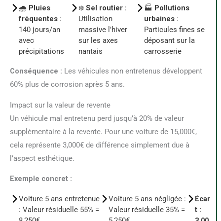
🌧️
Pluies
❄️
Sel routier
:
🏭
Pollutions
fréquentes
:
Utilisation
urbaines
:
140 jours/an
massive l’hiver
Particules fines se
avec
sur les axes
déposant sur la
précipitations
nantais
carrosserie
Conséquence :
Les véhicules non entretenus développent
60% plus de corrosion après 5 ans.
Impact sur la valeur de revente
Un véhicule mal entretenu perd jusqu’à 20% de valeur
supplémentaire à la revente. Pour une voiture de 15,000€,
cela représente 3,000€ de différence simplement due à
l’aspect esthétique.
Exemple concret :
Voiture 5 ans entretenue
Voiture 5 ans négligée :
Écar
: Valeur résiduelle 55% =
Valeur résiduelle 35% =
t :
8,250€
5,250€
3,00