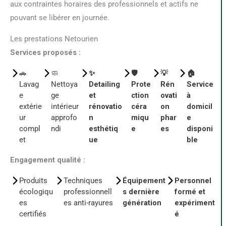
aux contraintes horaires des professionnels et actifs ne
pouvant se libérer en journée.
Les prestations Netourien
Services proposés :
🚗
🧼
✨
🛡️
💡
🏠
Lavag
Nettoya
Detailing
Prote
Rén
Service
e
ge
et
ction
ovati
à
extérie
intérieur
rénovatio
céra
on
domicil
ur
approfo
n
miqu
phar
e
compl
ndi
esthétiq
e
es
disponi
et
ue
ble
Engagement qualité :
Produits
Techniques
Équipement
Personnel
écologiqu
professionnell
s dernière
formé et
es
es anti-rayures
génération
expériment
certifiés
é