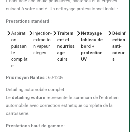
L’habitacle accumule poussières, bactéries et allergènes
nuisant à votre santé. Un nettoyage professionnel inclut :
Prestations standard :
Aspirati
Injection-
Traitem
Nettoyage
Désinf
on
extractio
ent et
tableau de
ection
puissan
n vapeur
nourriss
bord +
anti-
te
sièges
age
protection
odeur
complèt
cuirs
UV
s
e
Prix moyen Nantes :
60-120€
Detailing automobile complet
Le
detailing voiture
représente le summum de l’entretien
automobile avec correction esthétique complète de la
carrosserie.
Prestations haut de gamme :