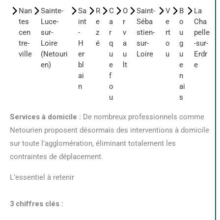
Nan
Sainte-
Sa
R
C
O
Saint-
V
B
La
tes
Luce-
int
e
a
r
Séba
e
o
Cha
cen
sur-
-
z
r
v
stien-
rt
u
pelle
tre-
Loire
H
é
q
a
sur-
o
g
-sur-
ville
(Netouri
er
u
u
Loire
u
u
Erdr
en)
bl
e
lt
e
e
ai
f
n
n
o
ai
u
s
Services à domicile :
De nombreux professionnels comme
Netourien proposent désormais des interventions à domicile
sur toute l’agglomération, éliminant totalement les
contraintes de déplacement.
L’essentiel à retenir
3 chiffres clés :