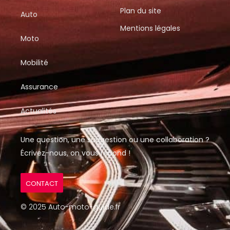
Plan du site
Auto
Mentions légales
Moto
Mobilité
Assurance
Actualités
Une question, une suggestion ou une collaboration ?
Écrivez-nous, on vous répond !
CONTACT
© 2025 Auto-moto-guide.fr