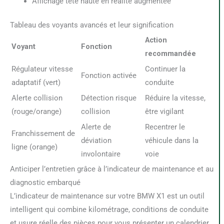
Affichage tête haute en réalité augmentée
Tableau des voyants avancés et leur signification
Action
Voyant
Fonction
recommandée
Régulateur vitesse
Continuer la
Fonction activée
adaptatif (vert)
conduite
Alerte collision
Détection risque
Réduire la vitesse,
(rouge/orange)
collision
être vigilant
Alerte de
Recentrer le
Franchissement de
déviation
véhicule dans la
ligne (orange)
involontaire
voie
Anticiper l’entretien grâce à l’indicateur de maintenance et au
diagnostic embarqué
L’indicateur de maintenance sur votre BMW X1 est un outil
intelligent qui combine kilométrage, conditions de conduite
et usure réelle des pièces pour vous présenter un calendrier