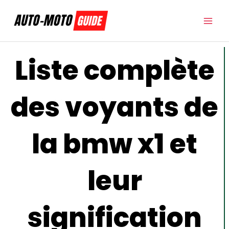
Aller
au
contenu
Liste complète
des voyants de
la bmw x1 et
leur
signification