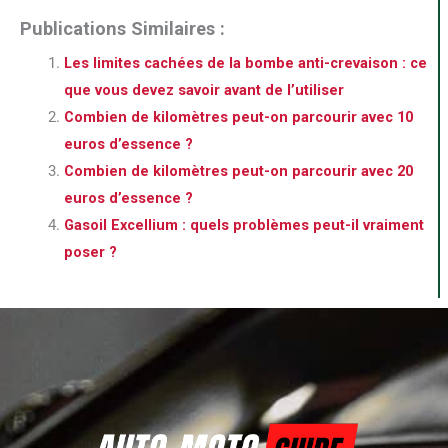
Publications Similaires :
Les limites cachées de la bombe anti-crevaison : ce
que vous devez savoir avant de l’utiliser
Combien de kilomètres peut-on parcourir avec 10
euros d’essence ?
Combien de kilomètres peut-on parcourir avec 20
euros d’essence ?
Gasoil Excellium : quels problèmes peut-il vraiment
poser ?