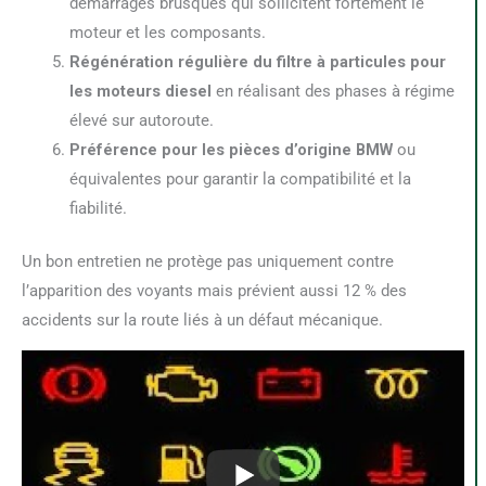
démarrages brusques qui sollicitent fortement le
moteur et les composants.
Régénération régulière du filtre à particules pour
les moteurs diesel
en réalisant des phases à régime
élevé sur autoroute.
Préférence pour les pièces d’origine BMW
ou
équivalentes pour garantir la compatibilité et la
fiabilité.
Un bon entretien ne protège pas uniquement contre
l’apparition des voyants mais prévient aussi 12 % des
accidents sur la route liés à un défaut mécanique.