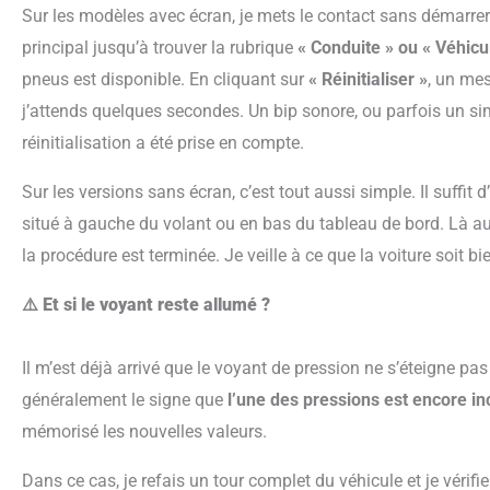
Sur les modèles avec écran, je mets le contact sans démarrer le moteur. Ensuite, je navigue dans le menu
principal jusqu’à trouver la rubrique
« Conduite » ou « Véhicu
pneus est disponible. En cliquant sur
« Réinitialiser »
, un mes
j’attends quelques secondes. Un bip sonore, ou parfois un sim
réinitialisation a été prise en compte.
Sur les versions sans écran, c’est tout aussi simple. Il suffi
situé à gauche du volant ou en bas du tableau de bord. Là aus
la procédure est terminée. Je veille à ce que la voiture soit bie
⚠️ Et si le voyant reste allumé ?
Il m’est déjà arrivé que le voyant de pression ne s’éteigne pas immédiatement après la réinitialisation. C’est
généralement le signe que
l’une des pressions est encore in
mémorisé les nouvelles valeurs.
Dans ce cas, je refais un tour complet du véhicule et je vérifie à nouveau chaque pneu. Parfois, un pneu