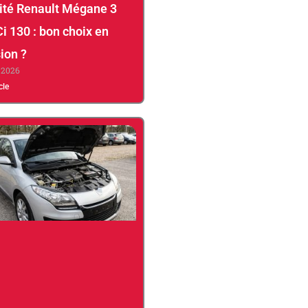
lité Renault Mégane 3
Ci 130 : bon choix en
ion ?
, 2026
icle