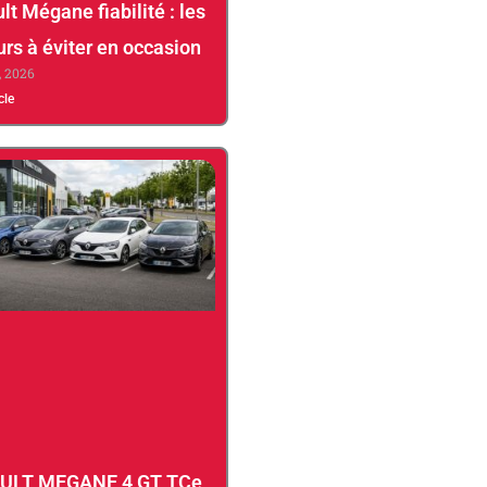
lt Mégane fiabilité : les
rs à éviter en occasion
1, 2026
icle
ULT MEGANE 4 GT TCe