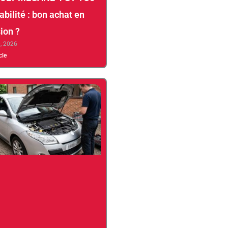
abilité : bon achat en
ion ?
0, 2026
icle