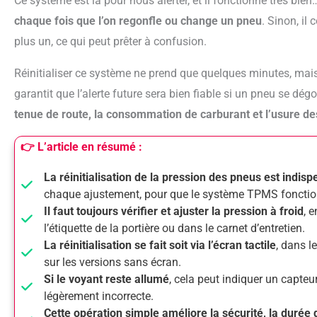
Ce système est là pour nous alerter, et il fonctionne très bien
chaque fois que l’on regonfle ou change un pneu
. Sinon, il
plus un, ce qui peut prêter à confusion.
Réinitialiser ce système ne prend que quelques minutes, mai
garantit que l’alerte future sera bien fiable si un pneu se dég
tenue de route, la consommation de carburant et l’usure d
👉 L’article en résumé :
La réinitialisation de la pression des pneus est indis
chaque ajustement, pour que le système TPMS fonctio
Il faut toujours vérifier et ajuster la pression à froid
, 
l’étiquette de la portière ou dans le carnet d’entretien.
La réinitialisation se fait soit via l’écran tactile
, dans l
sur les versions sans écran.
Si le voyant reste allumé
, cela peut indiquer un capte
légèrement incorrecte.
Cette opération simple améliore la sécurité, la durée