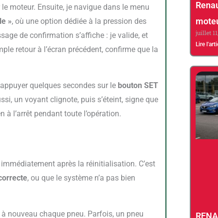
Renau
moteu
le »
, où une option dédiée à la pression des
juillet 1
sage de confirmation s’affiche : je valide, et
Lire l'art
ple retour à l’écran précédent, confirme que la
t d’appuyer quelques secondes sur le
bouton SET
si, un voyant clignote, puis s’éteint, signe que
n à l’arrêt pendant toute l’opération.
correcte
, ou que le système n’a pas bien
RENA