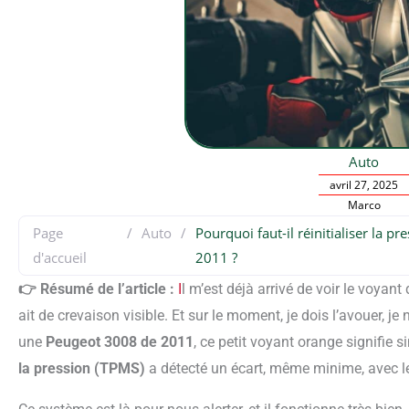
Auto
avril 27, 2025
Marco
Page
/
Auto
/
Pourquoi faut-il réinitialiser la 
d'accueil
2011 ?
👉 Résumé de l’article :
I
l m’est déjà arrivé de voir le voyant
ait de crevaison visible. Et sur le moment, je dois l’avouer, je
une
Peugeot 3008 de 2011
, ce petit voyant orange signifie
la pression (TPMS)
a détecté un écart, même minime, avec le