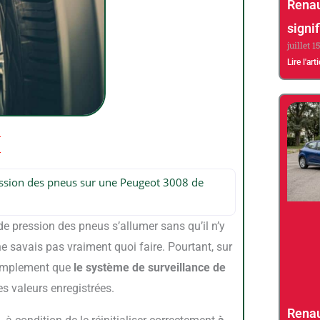
Renau
signif
juillet 1
Lire l'art
pression des pneus sur une Peugeot 3008 de
 de pression des pneus s’allumer sans qu’il n’y
 ne savais pas vraiment quoi faire. Pourtant, sur
 simplement que
le système de surveillance de
s valeurs enregistrées.
Renau