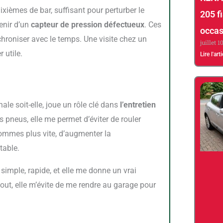
ixièmes de bar, suffisant pour perturber le
205 fi
venir d’un
capteur de pression défectueux
. Ces
occas
chroniser avec le temps. Une visite chez un
juillet 1
 utile.
Lire l'art
nale soit-elle, joue un rôle clé dans
l’entretien
s pneus, elle me permet d’éviter de rouler
 gommes plus vite, d’augmenter la
table.
tout, elle m’évite de me rendre au garage pour