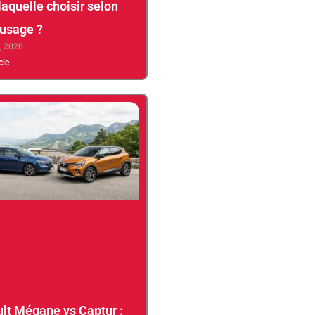
laquelle choisir selon
 usage ?
3, 2026
icle
lt Mégane vs Captur :