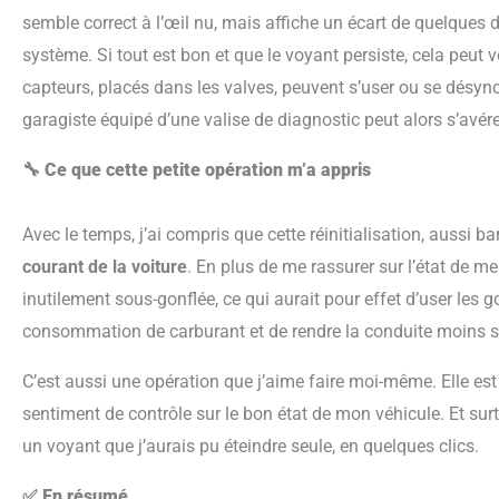
semble correct à l’œil nu, mais affiche un écart de quelques d
système. Si tout est bon et que le voyant persiste, cela peut 
capteurs, placés dans les valves, peuvent s’user ou se désyn
garagiste équipé d’une valise de diagnostic peut alors s’avérer
🔧 Ce que cette petite opération m’a appris
Avec le temps, j’ai compris que cette réinitialisation, aussi ba
courant de la voiture
. En plus de me rassurer sur l’état de me
inutilement sous-gonflée, ce qui aurait pour effet d’user les
consommation de carburant et de rendre la conduite moins s
C’est aussi une opération que j’aime faire moi-même. Elle est simple, rapide, et elle me donne un vrai
sentiment de contrôle sur le bon état de mon véhicule. Et sur
un voyant que j’aurais pu éteindre seule, en quelques clics.
✅ En résumé