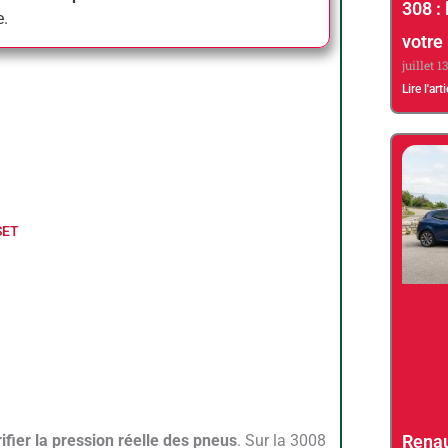
308 : 
e.
votre
juillet 1
Lire l'art
 SET
Renau
ifier la pression réelle des pneus
. Sur la 3008