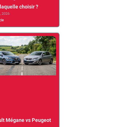
 laquelle choisir ?
4, 2026
icle
lt Mégane vs Peugeot