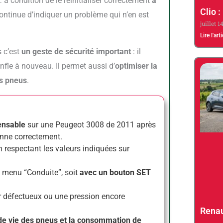
… à condition de le réinitialiser correctement
à
Clio :
 continue d’indiquer un problème qui n’en est
juillet 1
Lire l'art
s c’est
un geste de sécurité important
: il
onfle à nouveau. Il permet aussi d’
optimiser la
es pneus
.
pensable
sur une Peugeot 3008 de 2011 après
nne correctement.
en respectant les valeurs indiquées sur
e menu “Conduite”, soit
avec un bouton SET
ur défectueux ou une pression encore
Renau
 de vie des pneus et la consommation de