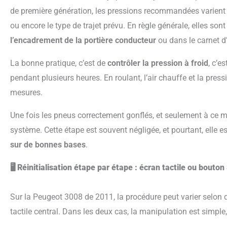
de première génération, les pressions recommandées varient 
ou encore le type de trajet prévu. En règle générale, elles son
l’encadrement de la portière conducteur
ou dans le carnet d’
La bonne pratique, c’est de
contrôler la pression à froid
, c’e
pendant plusieurs heures. En roulant, l’air chauffe et la press
mesures.
Une fois les pneus correctement gonflés, et seulement à ce moment-là, je passe à la réinitialisation du
système. Cette étape est souvent négligée, et pourtant, elle e
sur de bonnes bases
.
🖥️ Réinitialisation étape par étape : écran tactile ou bouto
Sur la Peugeot 3008 de 2011, la procédure peut varier selon que le véhicule est équipé ou non d’un écran
tactile central. Dans les deux cas, la manipulation est simple,