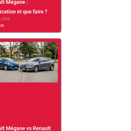
lt Mégane :
ication et que faire ?
5, 2026
icle
lt Mégane vs Renault