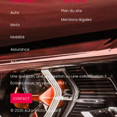
CATÉGORIES
LIENS UTILES
Plan du site
Auto
Mentions légales
Moto
Mobilité
Assurance
Actualités
Une question, une suggestion ou une collaboration ?
Écrivez-nous, on vous répond !
CONTACT
© 2025 Auto-moto-guide.fr