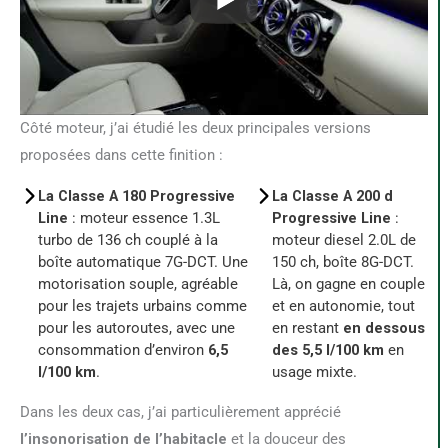
Côté moteur, j’ai étudié les deux principales versions
proposées dans cette finition :
La Classe A 180 Progressive
La Classe A 200 d
Line
: moteur essence 1.3L
Progressive Line
:
turbo de 136 ch couplé à la
moteur diesel 2.0L de
boîte automatique 7G-DCT. Une
150 ch, boîte 8G-DCT.
motorisation souple, agréable
Là, on gagne en couple
pour les trajets urbains comme
et en autonomie, tout
pour les autoroutes, avec une
en restant
en dessous
consommation d’environ
6,5
des 5,5 l/100 km
en
l/100 km
.
usage mixte.
Dans les deux cas, j’ai particulièrement apprécié
l’insonorisation de l’habitacle
et la douceur des