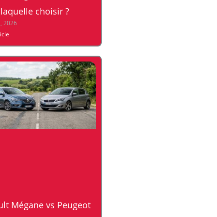
 laquelle choisir ?
4, 2026
ticle
ult Mégane vs Peugeot