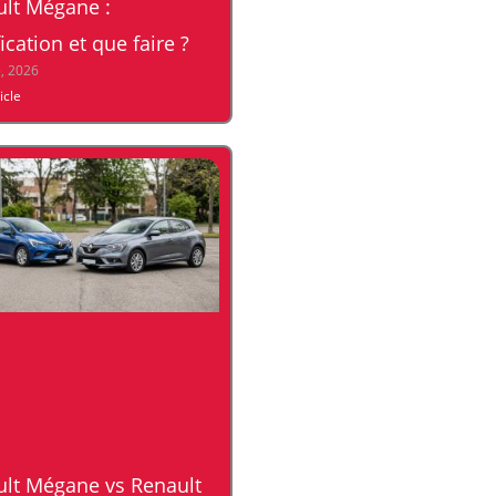
lt Mégane :
fication et que faire ?
5, 2026
ticle
lt Mégane vs Renault