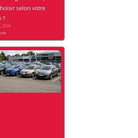
hoisir selon votre
 ?
2, 2026
ticle