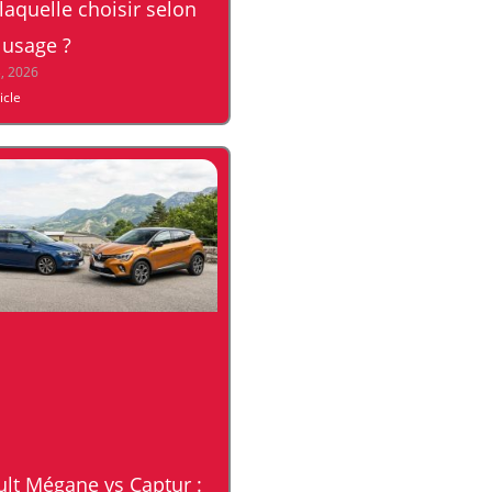
 laquelle choisir selon
 usage ?
3, 2026
ticle
lt Mégane vs Captur :