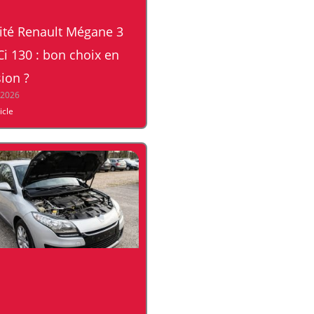
lité Renault Mégane 3
Ci 130 : bon choix en
ion ?
, 2026
ticle