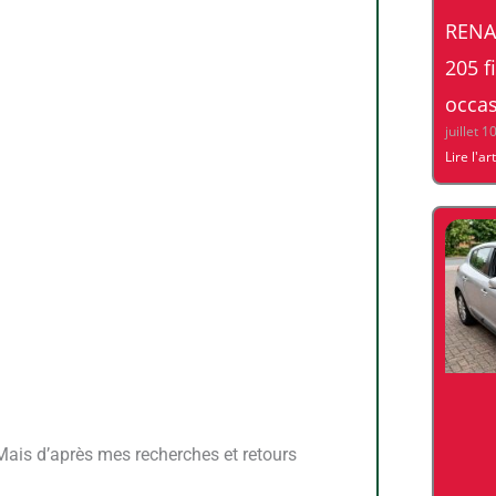
RENA
205 f
occas
juillet 1
Lire l'ar