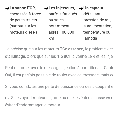
La vanne EGR
,
Les injecteurs
,
Un capteur
encrassée à force
parfois fatigués
défaillant :
de petits trajets
ou sales,
pression de rail,
(surtout sur les
notamment
suralimentation,
moteurs diesel)
après 100 000
température ou
km
lambda
Je précise que sur les moteurs
TCe essence
, le problème vi
d’allumage
, alors que sur les
1.5 dCi
, la vanne EGR et les in
Peut-on rouler avec le message injection à contrôler sur Capt
Oui, il est parfois possible de rouler avec ce message, mai
Si vous constatez une perte de puissance ou des à-coups, il es
👉 Si le voyant moteur clignote ou que le véhicule passe en mode dégradé, il faut s’arrêter rapidement pour
éviter d’endommager le moteur.