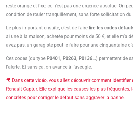
reste orange et fixe, ce n’est pas une urgence absolue. On p
condition de rouler tranquillement, sans forte sollicitation du
Le plus important ensuite, c’est de faire
lire les codes défaut
ai une à la maison, achetée pour moins de 50 €, et elle m’a déj
avez pas, un garagiste peut le faire pour une cinquantaine d’
Ces codes (du type
P0401, P0263, P0136…
) permettent de 
l’alerte. Et sans ça, on avance à l’aveugle.
🎥 Dans cette vidéo, vous allez découvrir comment identifier et résoudre un problème d’injection sur votre
Renault Captur. Elle explique les causes les plus fréquentes, 
concrètes pour corriger le défaut sans aggraver la panne.