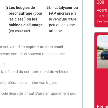
308 :
Les bougies de
Un
catalyseur ou
votre
préchauffage
(pour
FAP encrassé
, si
juillet 1
les diesel) ou
les
le véhicule roule
Lire l'ar
bobines d’allumage
peu ou en zone
(en essence)
urbaine
ent souvent d’un
capteur ou d’un souci
jecteurs sont plus souvent mis en cause.
ur ?
s cela dépend du comportement du véhicule.
t préférable de limiter vos trajets.
Renau