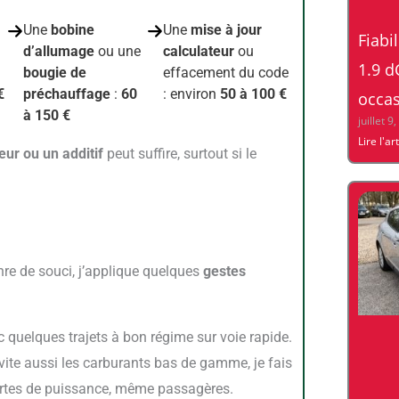
Une
bobine
Une
mise à jour
Fiabi
d’allumage
ou une
calculateur
ou
1.9 d
bougie de
effacement du code
€
préchauffage
:
60
: environ
50 à 100 €
occas
à 150 €
juillet 9
Lire l'ar
ur ou un additif
peut suffire, surtout si le
nre de souci, j’applique quelques
gestes
c quelques trajets à bon régime sur voie rapide.
vite aussi les carburants bas de gamme, je fais
pertes de puissance, même passagères.