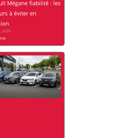
lt Mégane fiabilité : les
rs à éviter en
sion
1, 2026
ticle