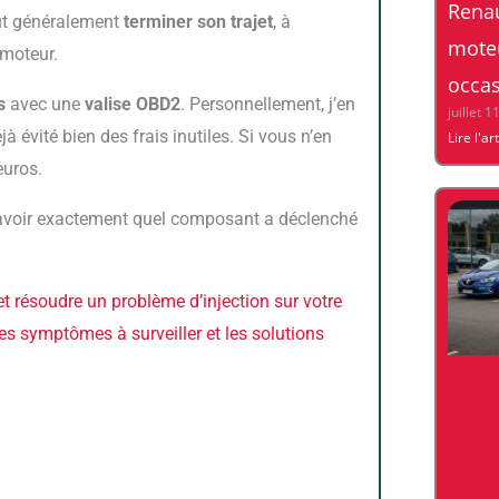
Renau
eut généralement
terminer son trajet
, à
moteu
 moteur.
occa
s
avec une
valise OBD2
. Personnellement, j’en
juillet 1
à évité bien des frais inutiles. Si vous n’en
Lire l'ar
euros.
savoir exactement quel composant a déclenché
les symptômes à surveiller et les solutions