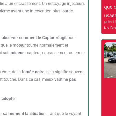
lié à un encrassement. Un nettoyage injecteurs
que c
roblème avant une intervention plus lourde.
usage
juillet 1
Lire l'ar
i
observer comment le Captur réagit
pour
, que le moteur tourne normalement et
ci soit
mineur
: capteur, encrassement ou erreur
ou émet de la
fumée noire
, cela signifie souvent
st touché. Dans ce cas, mieux vaut
ne pas
à adopt
er
r calmement la situation
. Tant que le voyant