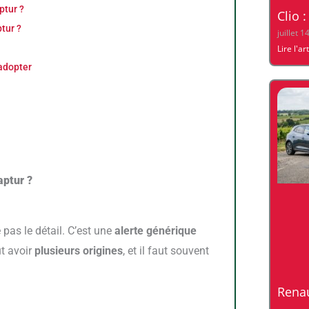
ptur ?
Clio :
ptur ?
juillet 1
Lire l'ar
 adopter
aptur ?
e pas le détail. C’est une
alerte générique
ut avoir
plusieurs origines
, et il faut souvent
Rena