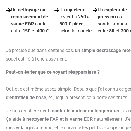
Un
nettoyage ou
Un
injecteur
Un
capteur de
remplacement de
revient à
250 à
pression
ou
vanne EGR
coûte
500 € pièce
,
sonde lambda :
entre
150 et 400 €
selon le modèle
entre
80 et 200 
Je précise que dans certains cas,
un simple décrassage mote
souci est lié à l’encrassement.
Peut-on éviter que ce voyant réapparaisse ?
Oui, et c’est même assez simple. Depuis que j’ai connu ce ge
d’entretien de base
, et jusqu’à présent, ça a porté ses fruits.
Je fais régulièrement
monter le moteur en température
, ave
Ça aide à
nettoyer le FAP et la vanne EGR
naturellement. J’é
mes vidanges à temps, et je surveille les petits à-coups ou 