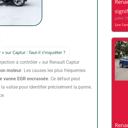
Renau
signi
juillet 1
Lire l'ar
 » sur Captur : faut-il s’inquiéter ?
njection à contrôler » sur Renault Captur
tion moteur
. Les causes les plus fréquentes
une vanne EGR encrassée
. Ce défaut peut
la valise pour identifier précisément la panne.
ce.
Renau