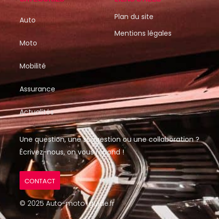
Plan du site
Auto
Mentions légales
Moto
Mobilité
Assurance
Actualités
Une question, une suggestion ou une collaboration ?
Écrivez-nous, on vous répond !
CONTACT
© 2025 Auto-moto-guide.fr