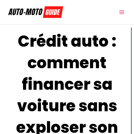
Aller
au
contenu
Crédit auto :
comment
financer sa
voiture sans
exploser son