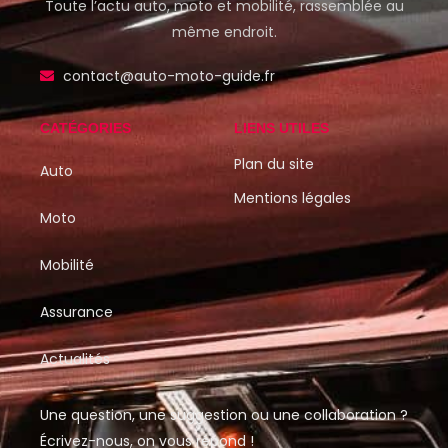
Toute l’actu auto, moto et mobilité, rassemblée au
même endroit.
contact@auto-moto-guide.fr
CATÉGORIES
LIENS UTILES
Plan du site
Auto
Mentions légales
Moto
Mobilité
Assurance
Actualités
Une question, une suggestion ou une collaboration ?
Écrivez-nous, on vous répond !