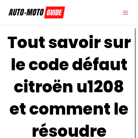
Aller
au
contenu
Tout savoir sur
le code défaut
citroën u1208
et comment le
résoudre