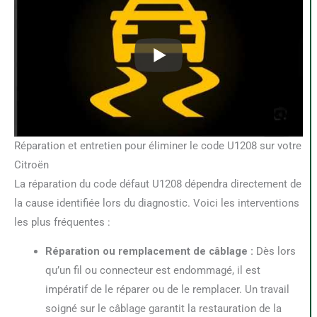
Réparation et entretien pour éliminer le code U1208 sur votre
Citroën
La réparation du code défaut U1208 dépendra directement de
la cause identifiée lors du diagnostic. Voici les interventions
les plus fréquentes :
Réparation ou remplacement de câblage :
Dès lors
qu’un fil ou connecteur est endommagé, il est
impératif de le réparer ou de le remplacer. Un travail
soigné sur le câblage garantit la restauration de la