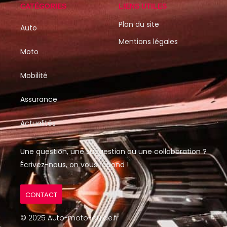
CATÉGORIES
LIENS UTILES
Plan du site
Auto
Mentions légales
Moto
Mobilité
Assurance
Actualités
Une question, une suggestion ou une collaboration ?
Écrivez-nous, on vous répond !
CONTACT
© 2025 Auto-moto-guide.fr