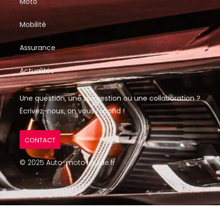
Moto
Mobilité
Assurance
Actualités
Une question, une suggestion ou une collaboration ?
Écrivez-nous, on vous répond !
CONTACT
© 2025 Auto-moto-guide.fr