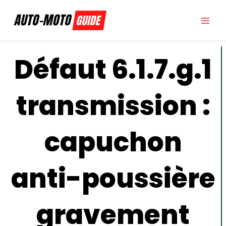
Aller
au
contenu
Défaut 6.1.7.g.1
transmission :
capuchon
anti-poussière
gravement