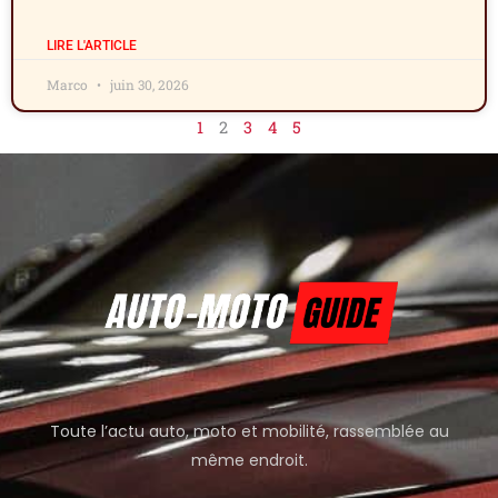
LIRE L'ARTICLE
Marco
juin 30, 2026
1
2
3
4
5
Toute l’actu auto, moto et mobilité, rassemblée au
même endroit.