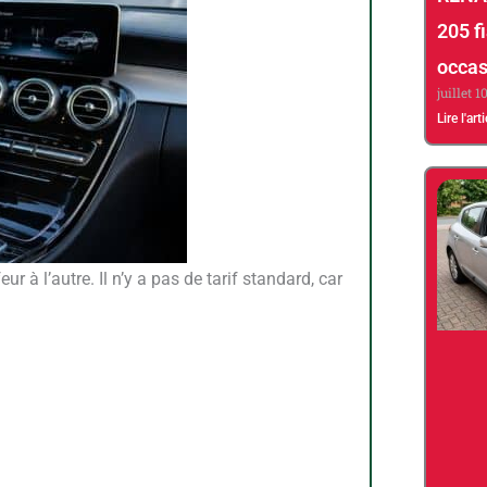
205 fi
occas
juillet 1
Lire l'art