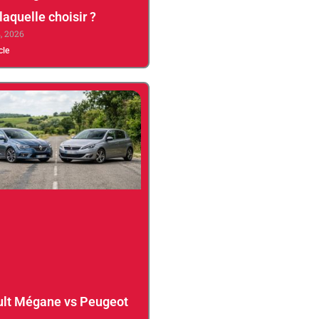
 laquelle choisir ?
4, 2026
icle
lt Mégane vs Peugeot