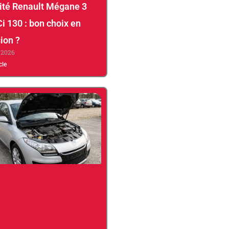
lité Renault Mégane 3
Ci 130 : bon choix en
ion ?
, 2026
icle