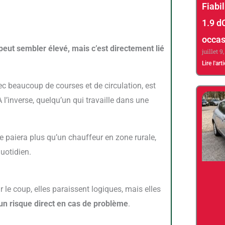
Fiabi
1.9 d
occas
peut sembler élevé, mais c’est directement lié
juillet 9
Lire l'art
 l’inverse, quelqu’un qui travaille dans une
uotidien.
 un risque direct en cas de problème
.