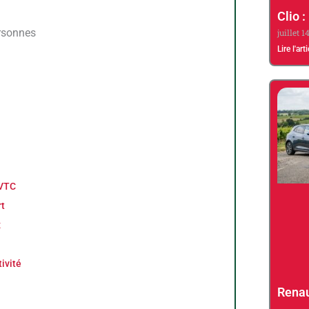
Clio :
ersonnes
juillet 1
Lire l'art
 VTC
rt
x
ivité
Renau