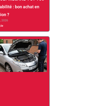
abilité : bon achat en
ion ?
0, 2026
icle