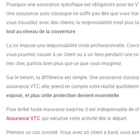
Pourquoi une assurance spécifique est obligatoire pour les 
Une assurance auto classique ne suffit pas dès que vous transportez des passagers. À partir du moment où
vous travaillez avec des clients, la responsabilité n’est plus
tout au niveau de la couverture
.
La loi impose une responsabilité civile professionnelle. Concrètement, elle sert à couvrir les dommages que
vous pourriez causer à un client ou à un tiers pendant une c
très cher, parfois bien plus que ce que vous imaginez.
Sur le terrain, la différence est simple. Une assurance classique est pensée pour un usage personnel. Une
assurance VTC, elle, prend en compte votre réalité quotidien
exposé, et plus cette protection devient essentielle
.
Pour éviter toute mauvaise surprise, il est indispensable d
Assurance VTC
, qui sécurise votre activité dès le départ.
Prenons un cas concret. Vous avez un client à bord, vous avez un accrochage, et vous êtes responsable.