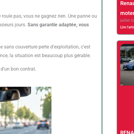
Renau
moteu
juillet 1
usieurs jours.
Sans garantie adaptée, vous
Lire l'art
ce, la situation est beaucoup plus gérable.
 d’un bon contrat.
RENA