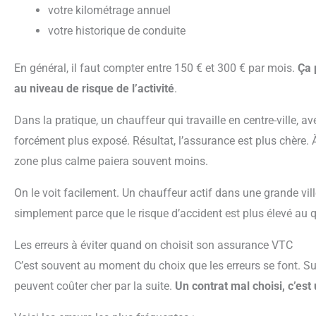
votre kilométrage annuel
votre historique de conduite
En général, il faut compter entre 150 € et 300 € par mois.
Ça 
au niveau de risque de l’activité
.
Dans la pratique, un chauffeur qui travaille en centre-ville, avec beaucoup de courses et de circulation, est
forcément plus exposé. Résultat, l’assurance est plus chère. À
zone plus calme paiera souvent moins.
On le voit facilement. Un chauffeur actif dans une grande ville paiera plus qu’un chauffeur en zone rurale,
simplement parce que le risque d’accident est plus élevé au q
Les erreurs à éviter quand on choisit son assurance VTC
C’est souvent au moment du choix que les erreurs se font. Sur le coup, elles paraissent logiques, mais elles
peuvent coûter cher par la suite.
Un contrat mal choisi, c’est