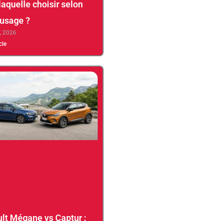
laquelle choisir selon
 usage ?
3, 2026
icle
lt Mégane vs Captur :