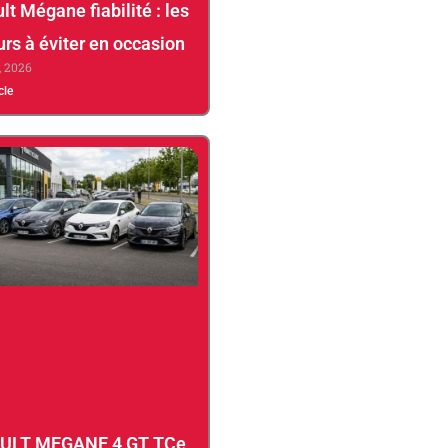
lt Mégane fiabilité : les
rs à éviter en occasion
1, 2026
icle
ULT MEGANE 4 GT TCe