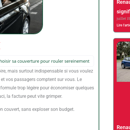
Renau
signif
juillet 1
Lire l'art
oisir sa couverture pour rouler sereinement
re, mais surtout indispensable si vous voulez
ail, et vos passagers comptent sur vous. Le
 formule trop légère pour économiser quelques
i, la facture peut vite grimper.
bien couvert, sans exploser son budget.
Renau