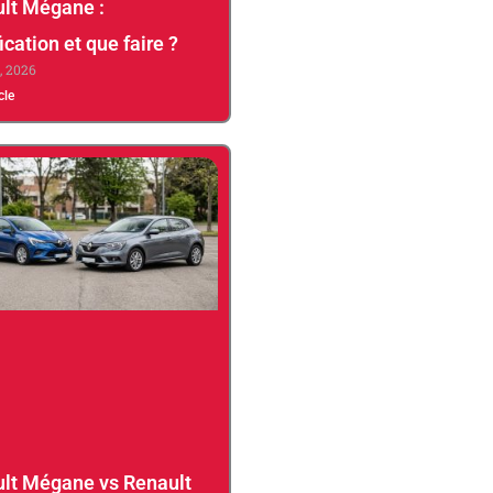
lt Mégane :
ication et que faire ?
5, 2026
icle
lt Mégane vs Renault