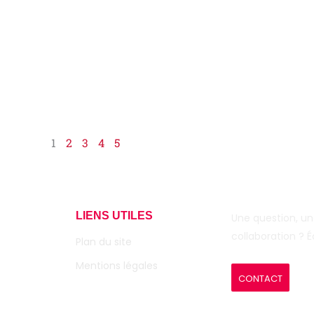
1
2
3
4
5
LIENS UTILES
Une question, u
collaboration ? 
Plan du site
Mentions légales
CONTACT
© 2025 Auto-mot