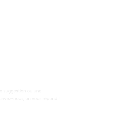
ne suggestion ou une
Écrivez-nous, on vous répond !
o-guide.fr