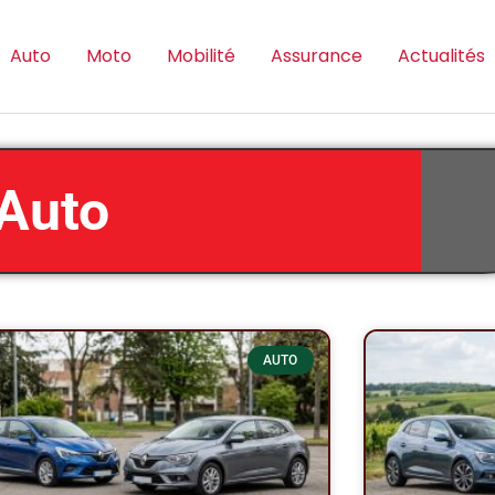
Auto
Moto
Mobilité
Assurance
Actualités
Auto
Page
Page
Page
Page
Page
AUTO