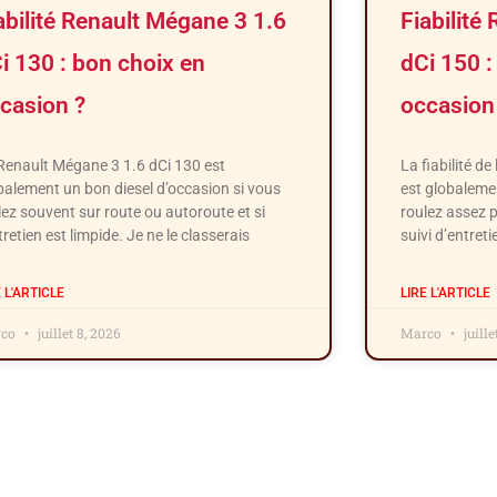
abilité Renault Mégane 3 1.6
Fiabilité
i 130 : bon choix en
dCi 150 :
casion ?
occasion
Renault Mégane 3 1.6 dCi 130 est
La fiabilité d
balement un bon diesel d’occasion si vous
est globaleme
lez souvent sur route ou autoroute et si
roulez assez p
tretien est limpide. Je ne le classerais
suivi d’entretie
E L'ARTICLE
LIRE L'ARTICLE
rco
juillet 8, 2026
Marco
juille