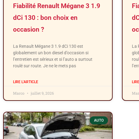
Fiabilité Renault Mégane 3 1.9
Fi
dCi 130 : bon choix en
dC
occasion ?
oc
La Renault Mégane 3 1.9 dCi 130 est
La 
globalement un bon diesel d’occasion si
glo
l’entretien est sérieux et si l’auto a surtout
rou
roulé sur route. Je ne le mets pas
l’en
LIRE L'ARTICLE
LIR
Marco
juillet 9, 2026
Ma
AUTO