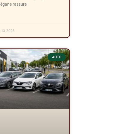
Mégane rassure
t 13, 2026
AUTO