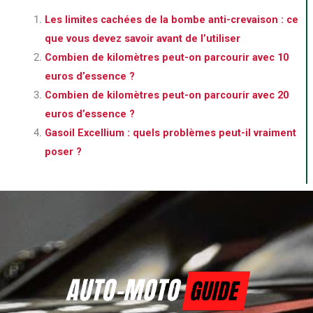
Les limites cachées de la bombe anti-crevaison : ce
que vous devez savoir avant de l’utiliser
Combien de kilomètres peut-on parcourir avec 10
euros d’essence ?
Combien de kilomètres peut-on parcourir avec 20
euros d’essence ?
Gasoil Excellium : quels problèmes peut-il vraiment
poser ?